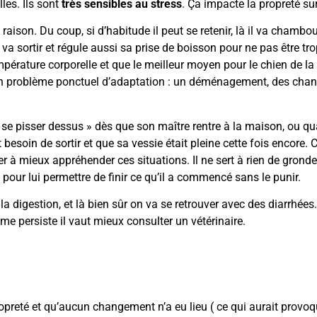
les. Ils sont
très sensibles au stress
. Ça impacte la propreté sur
 raison. Du coup, si d’habitude il peut se retenir, là il va chamb
va sortir et régule aussi sa prise de boisson pour ne pas être trop
érature corporelle et que le meilleur moyen pour le chien de la ré
 un problème ponctuel d’adaptation : un déménagement, des cha
 se pisser dessus » dès que son maître rentre à la maison, ou q
besoin de sortir et que sa vessie était pleine cette fois encore. C’e
der à mieux appréhender ces situations. Il ne sert à rien de gron
 pour lui permettre de finir ce qu’il a commencé sans le punir.
 la digestion, et là bien sûr on va se retrouver avec des diarrhée
me persiste il vaut mieux consulter un vétérinaire.
preté et qu’aucun changement n’a eu lieu ( ce qui aurait provoqu