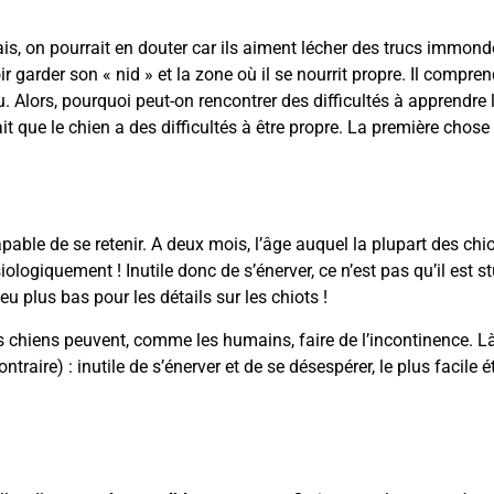
sais, on pourrait en douter car ils aiment lécher des trucs immonde
garder son « nid » et la zone où il se nourrit propre. Il compren
u. Alors, pourquoi peut-on rencontrer des difficultés à apprendre 
fait que le chien a des difficultés à être propre. La première chos
capable de se retenir. A deux mois, l’âge auquel la plupart des chi
ologiquement ! Inutile donc de s’énerver, ce n’est pas qu’il est st
 plus bas pour les détails sur les chiots !
s chiens peuvent, comme les humains, faire de l’incontinence. L
ontraire) : inutile de s’énerver et de se désespérer, le plus faci