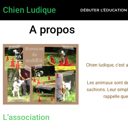
Chien Ludique
DÉBUTER L’ÉDUCATION
A propos
Chien ludique, c’est
Les animaux sont de
sachions. Leur simpl
rappelle qu
L’association