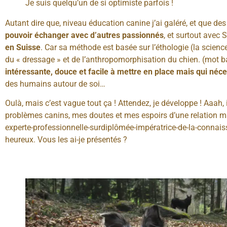
Je suis quelqu’un de si optimiste parfois !
Autant dire que, niveau éducation canine j’ai galéré, et que des
pouvoir échanger avec d’autres passionnés
, et surtout avec 
en Suisse
. Car sa méthode est basée sur l’éthologie (la scien
du « dressage » et de l’anthropomorphisation du chien. (mot 
intéressante, douce et facile à mettre en place mais qui néce
des humains autour de soi…
Oulà, mais c’est vague tout ça ! Attendez, je développe ! Aaah, 
problèmes canins, mes doutes et mes espoirs d’une relation maîtr
experte-professionnelle-surdiplômée-impératrice-de-la-connais
heureux. Vous les ai-je présentés ?