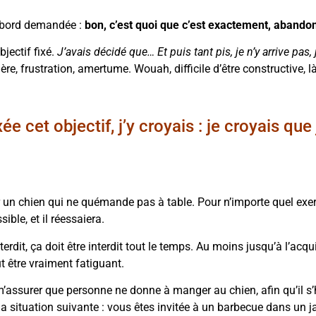
’abord demandée :
bon, c’est quoi que c’est exactement, abando
jectif fixé.
J’avais décidé que… Et puis tant pis, je n’y arrive pas, j
ère, frustration, amertume. Wouah, difficile d’être constructive, là
ée cet objectif, j’y croyais : je croyais que 
r un chien qui ne quémande pas à table. Pour n’importe quel exerci
ible, et il réessaiera.
erdit, ça doit être interdit tout le temps. Au moins jusqu’à l’ac
t être vraiment fatiguant.
’assurer que personne ne donne à manger au chien, afin qu’il s
a situation suivante : vous êtes invitée à un barbecue dans un ja