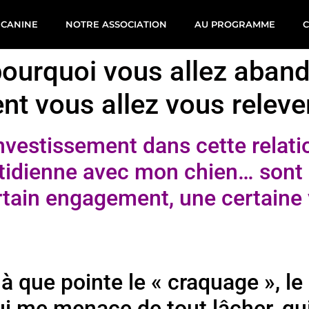
 CANINE
NOTRE ASSOCIATION
AU PROGRAMME
pourquoi vous allez aban
t vous allez vous relever
investissement dans cette relati
otidienne avec mon chien… sont
ertain engagement, une certaine 
là que pointe le « craquage », le 
ui me menace de tout lâcher, qui