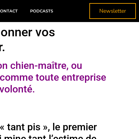
Newsletter
CONTACT
PODCASTS
donner vos
.
on chien-maître, ou
 comme toute entreprise
volonté.
« tant pis », le premier
 mine tant l’estime de