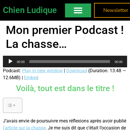
Chien Ludique
Newsletter
Mon premier Podcast !
La chasse…
Lecteur
00:00
00:00
audio
Podcast:
Play in new window
|
Download
(Duration: 13:48 —
12.6MB) |
Embed
Voilà, tout est dans le titre !
J’avais envie de poursuivre mes réflexions après avoir publié
l’article sur la chasse
. Je me suis dit que c’était l’occasion de